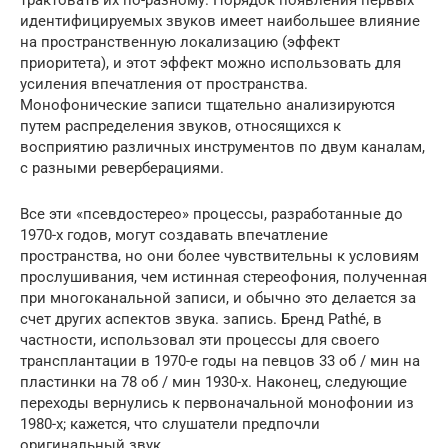
трактовать их по-разному. Порядок появления первых
идентифицируемых звуков имеет наибольшее влияние
на пространственную локализацию (эффект
приоритета), и этот эффект можно использовать для
усиления впечатления от пространства.
Монофонические записи тщательно анализируются
путем распределения звуков, относящихся к
восприятию различных инструментов по двум каналам,
с разными реверберациями.
Все эти «псевдостерео» процессы, разработанные до
1970-х годов, могут создавать впечатление
пространства, но они более чувствительны к условиям
прослушивания, чем истинная стереофония, полученная
при многоканальной записи, и обычно это делается за
счет других аспектов звука. запись. Бренд Pathé, в
частности, использовал эти процессы для своего
трансплантации в 1970-е годы на певцов 33 об / мин на
пластинки на 78 об / мин 1930-х. Наконец, следующие
переходы вернулись к первоначальной монофонии из
1980-х; кажется, что слушатели предпочли
оригинальный звук .