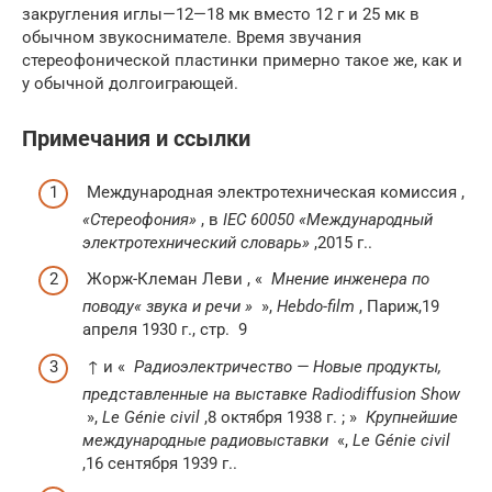
закругления иглы—12—18 мк вместо 12 г и 25 мк в
обычном звукоснимателе. Время звучания
стереофонической пластинки примерно такое же, как и
у обычной долгоиграющей.
Примечания и ссылки
Международная электротехническая комиссия ,
«Стереофония»
, в
IEC 60050 «Международный
электротехнический словарь»
,2015 г..
Жорж-Клеман Леви , «
Мнение инженера по
поводу« звука и речи »
»,
Hebdo-film
, Париж,19
апреля 1930 г.,
стр.
9
↑ и «
Радиоэлектричество — Новые продукты,
представленные на выставке Radiodiffusion Show
»,
Le Génie civil
,8 октября 1938 г. ; »
Крупнейшие
международные радиовыставки
«,
Le Génie civil
,16 сентября 1939 г..