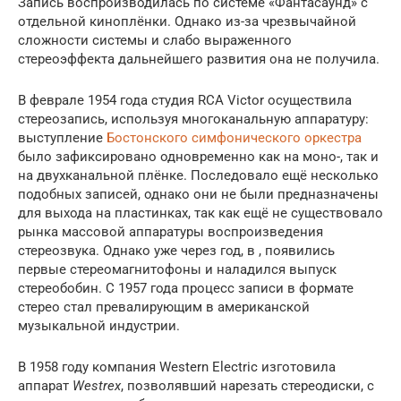
Запись воспроизводилась по системе «Фантасаунд» с
отдельной киноплёнки. Однако из-за чрезвычайной
сложности системы и слабо выраженного
стереоэффекта дальнейшего развития она не получила.
В феврале 1954 года студия RCA Victor осуществила
стереозапись, используя многоканальную аппаратуру:
выступление
Бостонского симфонического оркестра
было зафиксировано одновременно как на моно-, так и
на двухканальной плёнке. Последовало ещё несколько
подобных записей, однако они не были предназначены
для выхода на пластинках, так как ещё не существовало
рынка массовой аппаратуры воспроизведения
стереозвука. Однако уже через год, в , появились
первые стереомагнитофоны и наладился выпуск
стереобобин. C 1957 года процесс записи в формате
стерео стал превалирующим в американской
музыкальной индустрии.
В 1958 году компания Western Electric изготовила
аппарат
Westrex
, позволявший нарезать стереодиски, с