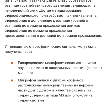
интенсивности звука справа-налево соответствует
разнице уровней звукового давления , влияющих на
человеческий слух. Другие методы создания
стереофонического поля работают как эквивалентная
стереофония в дополнение к разнице уровней с
разницей во времени прохождения или как
стереофония во времени прохождения
преимущественно с разницей во времени прохождения.
Интенсивные стереофонические сигналы могут быть
получены через
Распределение монофонических источников
звука с помощью панорамных пластин (panpots)
микшера
Микрофон записи с двух микрофонов
расположены непосредственно на верхней
части друг с другом в качестве системы XY
стерео , стерео система MS или Блюмляйна
стерео система