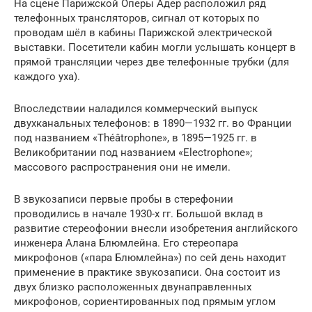
На сцене Парижской Оперы Адер расположил ряд
телефонных трансляторов, сигнал от которых по
проводам шёл в кабины Парижской электрической
выставки. Посетители кабин могли услышать концерт в
прямой трансляции через две телефонные трубки (для
каждого уха).
Впоследствии наладился коммерческий выпуск
двухканальных телефонов: в 1890—1932 гг. во Франции
под названием «Théâtrophone», в 1895—1925 гг. в
Великобритании под названием «Electrophone»;
массового распространения они не имели.
В звукозаписи первые пробы в стерефонии
проводились в начале 1930-х гг. Большой вклад в
развитие стереофонии внесли изобретения английского
инженера Алана Блюмлейна. Его стереопара
микрофонов («пара Блюмлейна») по сей день находит
применение в практике звукозаписи. Она состоит из
двух близко расположенных двунаправленных
микрофонов, сориентированных под прямым углом