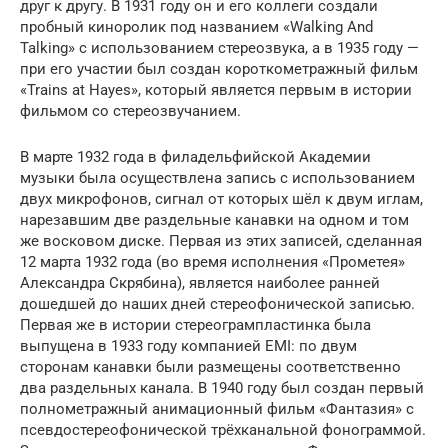
друг к другу. В 1931 году он и его коллеги создали
пробный киноролик под названием «Walking And
Talking» с использованием стереозвука, а в 1935 году —
при его участии был создан короткометражный фильм
«Trains at Hayes», который является первым в истории
фильмом со стереозвучанием.
В марте 1932 года в филадельфийской Академии
музыки была осуществлена запись с использованием
двух микрофонов, сигнал от которых шёл к двум иглам,
нарезавшим две раздельные канавки на одном и том
же восковом диске. Первая из этих записей, сделанная
12 марта 1932 года (во время исполнения «Прометея»
Александра Скрябина), является наиболее ранней
дошедшей до наших дней стереофонической записью.
Первая же в истории стереогрампластинка была
выпущена в 1933 году компанией EMI: по двум
сторонам канавки были размещены соответственно
два раздельных канала. В 1940 году был создан первый
полнометражный анимационный фильм «Фантазия» с
псевдостереофонической трёхканальной фонограммой.