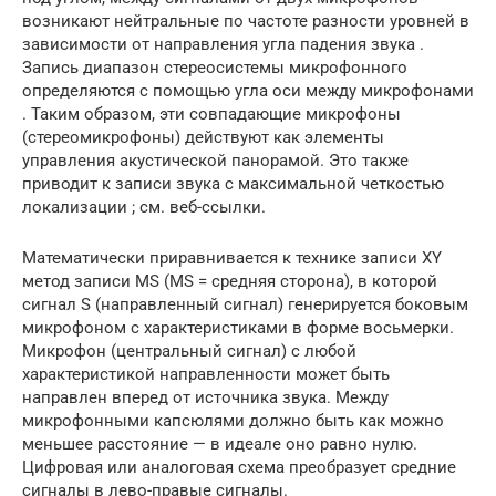
возникают
нейтральные по
частоте
разности уровней в
зависимости от направления угла падения звука .
Запись диапазон стереосистемы микрофонного
определяются с помощью
угла оси
между микрофонами
. Таким образом, эти
совпадающие микрофоны
(стереомикрофоны) действуют как элементы
управления акустической панорамой. Это также
приводит к записи звука с максимальной
четкостью
локализации
; см. веб-ссылки.
Математически приравнивается к технике записи XY
метод записи MS (MS = средняя сторона), в которой
сигнал S (направленный сигнал) генерируется боковым
микрофоном с характеристиками в форме восьмерки.
Микрофон (центральный сигнал) с любой
характеристикой направленности может быть
направлен вперед от источника звука. Между
микрофонными капсюлями должно быть как можно
меньшее расстояние — в идеале оно равно нулю.
Цифровая или аналоговая схема преобразует средние
сигналы в лево-правые сигналы.