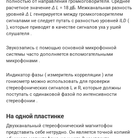
полностью от направления громкоговорителя. Среднее
расчетное значение
∆ L
= 18 дБ. Межканальная разность
уровней
Δ L
генерируется между громкоговорителем
сигналами не следует путать с разностью уровней
ILD
(
), которые приводят в качестве сигналов уха у ушей
слушателя .
Звукозапись с помощью основной микрофонной
системы часто дополняется вспомогательными
микрофонами .
Индикатор фазы (
измеритель корреляции
) или
гониометр
можно использовать для проверки
стереофонических сигналов L и R, которые должны
поступать с одинаковой фазой по интенсивности
стереофонии .
На одной пластинке
Двухканальный стереофонический магнитофон
представить себе нетрудно. Он является точной копией