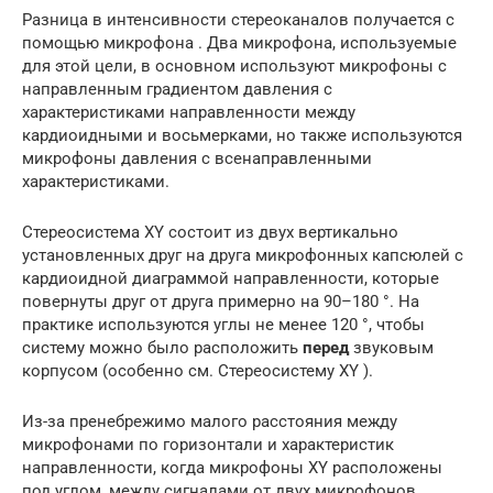
Разница в интенсивности стереоканалов получается с
помощью микрофона . Два микрофона, используемые
для этой цели, в основном используют микрофоны с
направленным
градиентом давления
с
характеристиками направленности между
кардиоидными и восьмерками, но также используются
микрофоны давления с всенаправленными
характеристиками.
Стереосистема XY состоит из двух вертикально
установленных друг на друга микрофонных капсюлей с
кардиоидной диаграммой направленности, которые
повернуты друг от друга примерно на 90–180 °. На
практике используются углы не менее 120 °, чтобы
систему можно было расположить
перед
звуковым
корпусом (особенно см. Стереосистему XY ).
Из-за пренебрежимо малого расстояния между
микрофонами по горизонтали и характеристик
направленности, когда микрофоны XY расположены
под углом, между сигналами от двух микрофонов