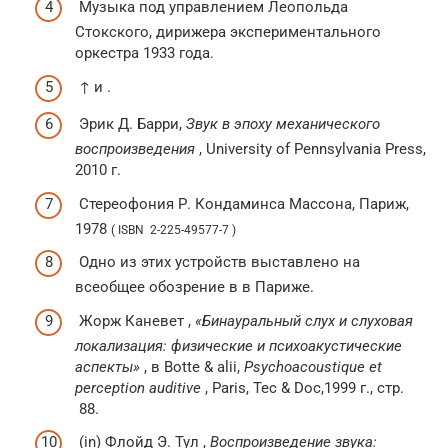
Музыка под управлением Леопольда
Стокского, дирижера экспериментального
оркестра 1933 года.
↑ и .
Эрик Д. Барри,
Звук в эпоху механического
воспроизведения
, University of Pennsylvania Press,
2010 г.
Стереофония Р. Кондаминса Массона, Париж,
1978
( ISBN 2-225-49577-7 )
Одно из этих устройств выставлено на
всеобщее обозрение в в Париже.
Жорж Каневет ,
«Бинауральный слух и слуховая
локализация: физические и психоакустические
аспекты»
, в Botte & alii,
Psychoacoustique et
perception auditive
, Paris, Tec & Doc,1999 г.,
стр.
88.
(in)
Флойд Э. Тул ,
Воспроизведение звука: