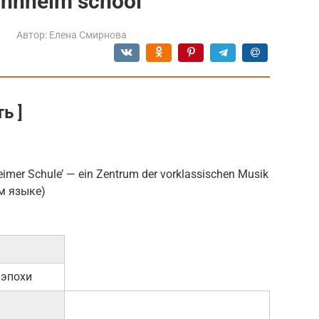
nnheim school
Автор:
Елена Смирнова
ь ]
mer Schule’ — ein Zentrum der vorklassischen Musik
ом языке)
 эпохи