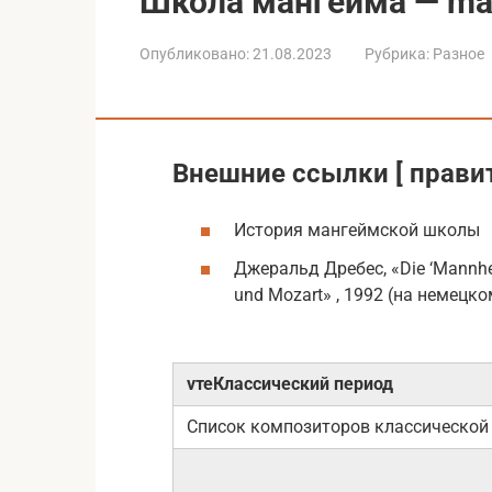
Школа мангейма — ma
Опубликовано:
21.08.2023
Рубрика:
Разное
Внешние ссылки [ правит
История мангеймской школы
Джеральд Дребес, «Die ‘Mannhei
und Mozart» , 1992 (на немецк
vтеКлассический период
Список композиторов классической