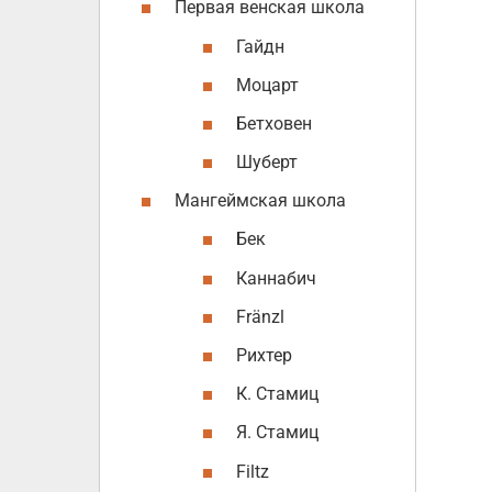
Первая венская школа
Гайдн
Моцарт
Бетховен
Шуберт
Мангеймская школа
Бек
Каннабич
Fränzl
Рихтер
К. Стамиц
Я. Стамиц
Filtz