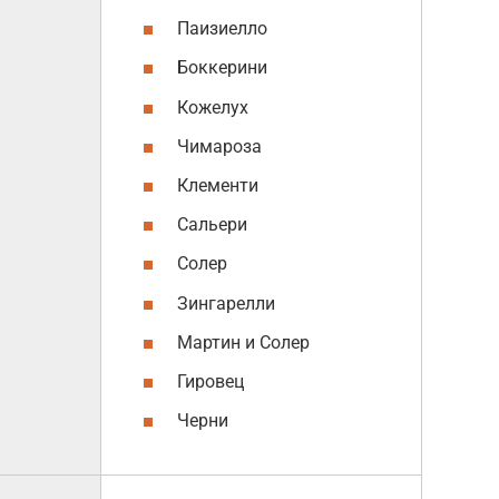
Паизиелло
Боккерини
Кожелух
Чимароза
Клементи
Сальери
Солер
Зингарелли
Мартин и Солер
Гировец
Черни